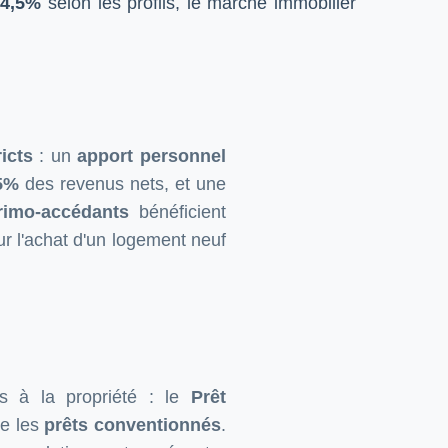
 4,5%
selon les profils, le marché immobilier
ricts
: un
apport personnel
5%
des revenus nets, et une
rimo-accédants
bénéficient
r l'achat d'un logement neuf
ccès à la propriété : le
Prêt
re les
prêts conventionnés
.