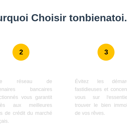
rquoi Choisir tonbienatoi.
2
3
xperts Certifiés
Gain de Temp
tre réseau de
Évitez les démar
tenaires bancaires
fastidieuses et concen
ctionnés vous garantit
vous sur l'essenti
ccès aux meilleures
trouver le bien immob
es de crédit du marché
de vos rêves.
çais.