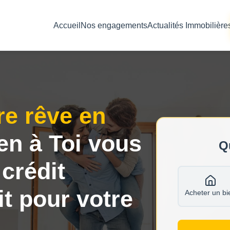
Accueil
Nos engagements
Actualités Immobilière
re rêve en
en à Toi vous
Q
 crédit
it pour votre
Acheter un bi