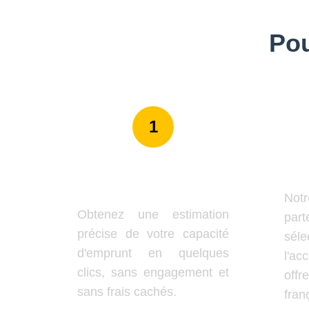
Pou
1
Simulation Gratuite
E
et Instantanée
No
Obtenez une estimation
par
précise de votre capacité
séle
d'emprunt en quelques
l'a
clics, sans engagement et
offr
sans frais cachés.
fran