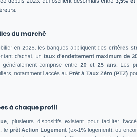
ée depuis 2023, qui oscillent désormais entre
3,5% et
éreurs.
elles du marché
obilier en 2025, les banques appliquent des
critères st
tant d'achat, un
taux d'endettement maximum de 3
généralement comprise entre
20 et 25 ans
. Les
p
uliers, notamment l'accès au
Prêt à Taux Zéro (PTZ)
pou
es à chaque profil
que
, plusieurs dispositifs existent pour faciliter l'a
)
, le
prêt Action Logement
(ex-1% logement), ou enco