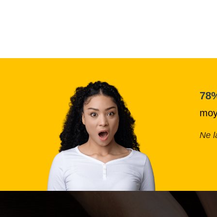
78%
mo
Ne l