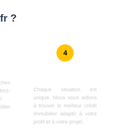
fr ?
4
s
Accompagnement
Personnalisé
ches
Chaque situation est
trez-
unique. Nous vous aidons
el :
à trouver le meilleur crédit
ilier
immobilier adapté à votre
profil et à votre projet.