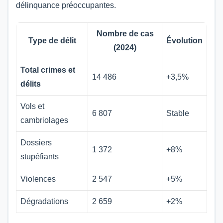
délinquance préoccupantes.
Nombre de cas
Type de délit
Évolution
(2024)
Total crimes et
14 486
+3,5%
délits
Vols et
6 807
Stable
cambriolages
Dossiers
1 372
+8%
stupéfiants
Violences
2 547
+5%
Dégradations
2 659
+2%